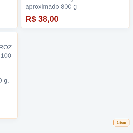
aproximado 800 g
R$ 38,00
RROZ
 100
 g.
1 item