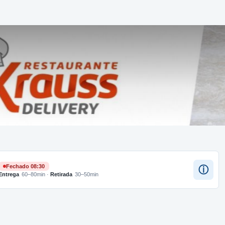
Fechado 08:30
ⓘ
Entrega
60–80min
·
Retirada
30–50min